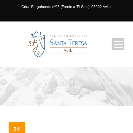
Crtra. Burgohondo nº25 (Frente a ‘El Soto), 05002 Ávila.
24