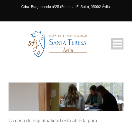
Crtra. Burgohondo nº25 (Frente a ‘El Soto), 05002 Ávila.
La casa de espiritualidad está abierta para: