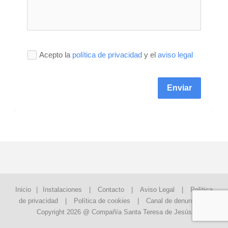
Acepto la
política de privacidad
y el
aviso legal
Enviar
Inicio
|
Instalaciones
|
Contacto
|
Aviso Legal
|
Política
de privacidad
|
Política de cookies
|
Canal de denuncias
Copyright 2026 @ Compañía Santa Teresa de Jesús