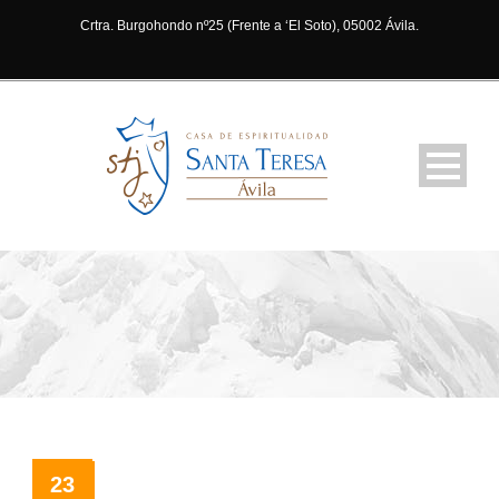
Crtra. Burgohondo nº25 (Frente a ‘El Soto), 05002 Ávila.
23