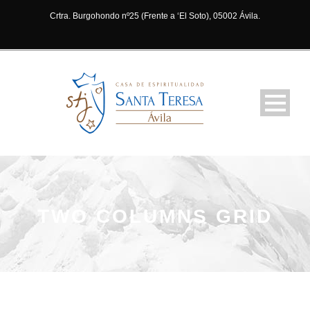
Crtra. Burgohondo nº25 (Frente a ‘El Soto), 05002 Ávila.
TWO COLUMNS GRID