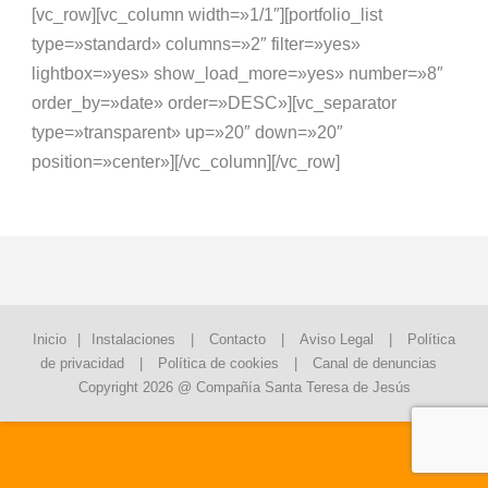
[vc_row][vc_column width=»1/1″][portfolio_list
type=»standard» columns=»2″ filter=»yes»
lightbox=»yes» show_load_more=»yes» number=»8″
order_by=»date» order=»DESC»][vc_separator
type=»transparent» up=»20″ down=»20″
position=»center»][/vc_column][/vc_row]
Inicio
|
Instalaciones
|
Contacto
|
Aviso Legal
|
Política
de privacidad
|
Política de cookies
|
Canal de denuncias
Copyright 2026 @ Compañía Santa Teresa de Jesús