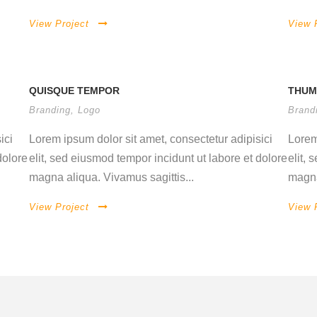
View Project
View 
QUISQUE TEMPOR
THUM
Branding
,
Logo
Brand
ici
Lorem ipsum dolor sit amet, consectetur adipisici
Lorem
dolore
elit, sed eiusmod tempor incidunt ut labore et dolore
elit,
magna aliqua. Vivamus sagittis...
magna
View Project
View 