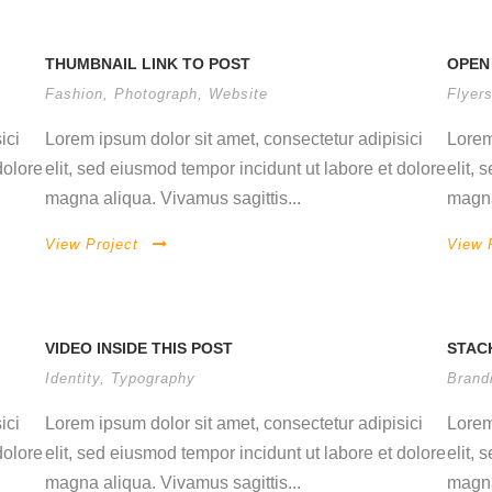
THUMBNAIL LINK TO POST
OPEN
Fashion
,
Photograph
,
Website
Flyer
ici
Lorem ipsum dolor sit amet, consectetur adipisici
Lorem
dolore
elit, sed eiusmod tempor incidunt ut labore et dolore
elit,
magna aliqua. Vivamus sagittis...
magna
View Project
View 
VIDEO INSIDE THIS POST
STAC
Identity
,
Typography
Brand
ici
Lorem ipsum dolor sit amet, consectetur adipisici
Lorem
dolore
elit, sed eiusmod tempor incidunt ut labore et dolore
elit,
magna aliqua. Vivamus sagittis...
magna