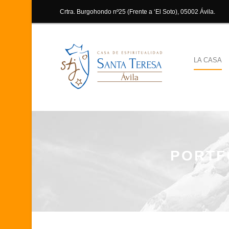
Crtra. Burgohondo nº25 (Frente a ‘El Soto), 05002 Ávila.
LA CASA
PORTF