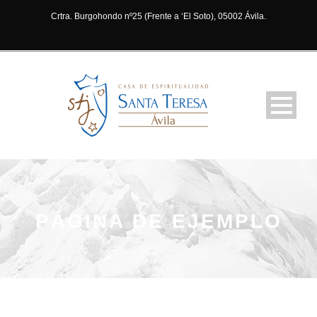
Crtra. Burgohondo nº25 (Frente a ‘El Soto), 05002 Ávila.
PÁGINA DE EJEMPLO