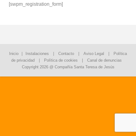
[swpm_registration_form]
Inicio
|
Instalaciones
|
Contacto
|
Aviso Legal
|
Política
de privacidad
|
Política de cookies
|
Canal de denuncias
Copyright 2026 @ Compañía Santa Teresa de Jesús