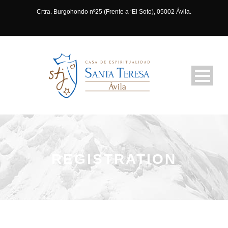
Crtra. Burgohondo nº25 (Frente a ‘El Soto), 05002 Ávila.
REGISTRATION