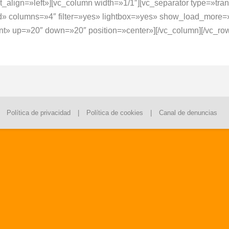
t_align=»left»][vc_column width=»1/1″][vc_separator type=»tr
ndard» columns=»4″ filter=»yes» lightbox=»yes» show_load_mor
t» up=»20″ down=»20″ position=»center»][/vc_column][/vc_ro
|
Política de privacidad
|
Política de cookies
|
Canal de denuncias