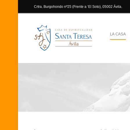
Crtra. Burgohondo nº25 (Frente a ‘El Soto), 05002 Ávila.
LA CASA