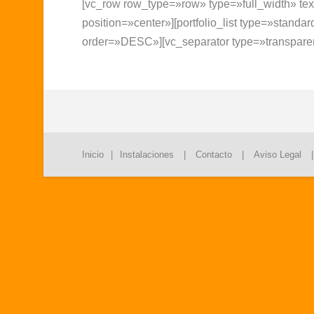
[vc_row row_type=»row» type=»full_width» tex
position=»center»][portfolio_list type=»sta
order=»DESC»][vc_separator type=»transparen
Inicio
|
Instalaciones
|
Contacto
|
Aviso Legal