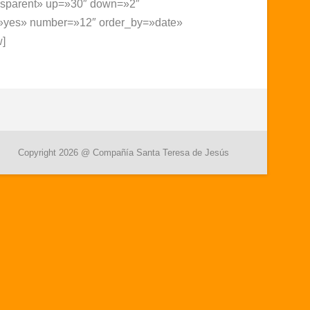
ansparent» up=»30″ down=»2″
e=»yes» number=»12″ order_by=»date»
w]
Copyright 2026 @ Compañía Santa Teresa de Jesús