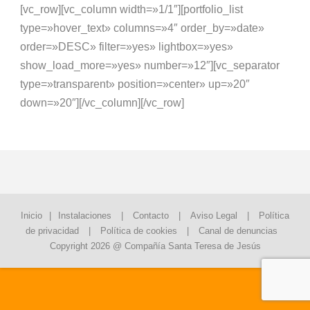
[vc_row][vc_column width=»1/1″][portfolio_list
type=»hover_text» columns=»4″ order_by=»date»
order=»DESC» filter=»yes» lightbox=»yes»
show_load_more=»yes» number=»12″][vc_separator
type=»transparent» position=»center» up=»20″
down=»20″][/vc_column][/vc_row]
Inicio
|
Instalaciones
|
Contacto
|
Aviso Legal
|
Política
de privacidad
|
Política de cookies
|
Canal de denuncias
Copyright 2026 @ Compañía Santa Teresa de Jesús