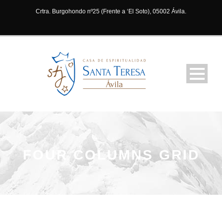
Crtra. Burgohondo nº25 (Frente a ‘El Soto), 05002 Ávila.
FOUR COLUMNS GRID