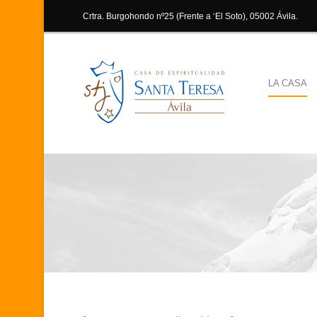
Crtra. Burgohondo nº25 (Frente a ‘El Soto), 05002 Ávila.
LA CASA