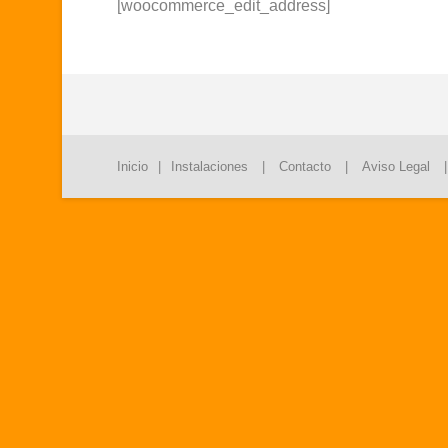
[woocommerce_edit_address]
Inicio
|
Instalaciones
|
Contacto
|
Aviso Legal