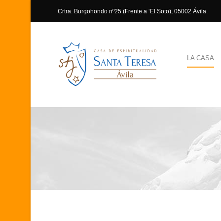
Crtra. Burgohondo nº25 (Frente a ‘El Soto), 05002 Ávila.
LA CASA