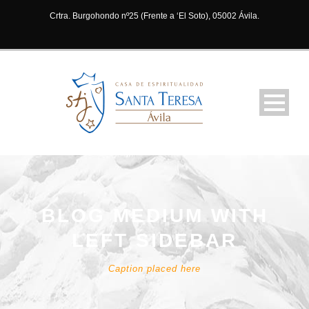
Crtra. Burgohondo nº25 (Frente a ‘El Soto), 05002 Ávila.
BLOG MEDIUM WITH
LEFT SIDEBAR
Caption placed here