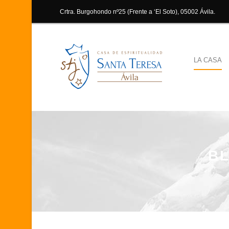
Crtra. Burgohondo nº25 (Frente a ‘El Soto), 05002 Ávila.
LA CASA
BL