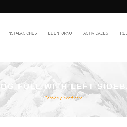
INSTALACIONES
EL ENTORNO
ACTIVIDADES
RE
OG FULL WITH LEFT SIDE
Caption placed here