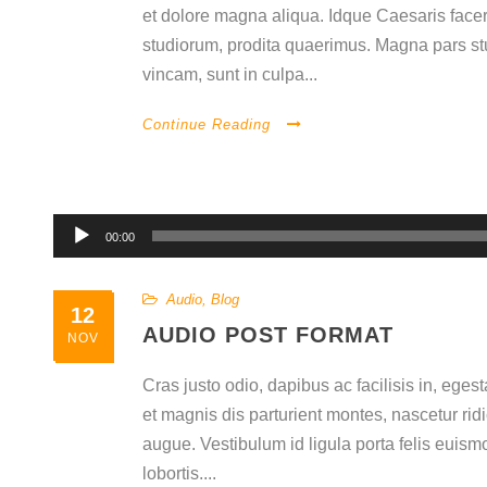
et dolore magna aliqua. Idque Caesaris facer
studiorum, prodita quaerimus. Magna pars st
vincam, sunt in culpa...
Continue Reading
Repr
00:00
de
audi
Audio
,
Blog
12
AUDIO POST FORMAT
NOV
Cras justo odio, dapibus ac facilisis in, eg
et magnis dis parturient montes, nascetur ridi
augue. Vestibulum id ligula porta felis euis
lobortis....