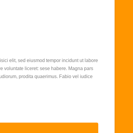
el
volumen.
sici elit, sed eiusmod tempor incidunt ut labore
e voluntate liceret: sese habere. Magna pars
udiorum, prodita quaerimus. Fabio vel iudice