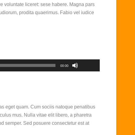
e voluntate liceret: sese habere. Magna pars
udiorum, prodita quaerimus. Fabio vel iudice
Utiliza
las
oductor
00:00
teclas
de
o
flecha
arriba/abajo
para
estas eget quam. Cum sociis natoque penatibus
aumentar
culus mus. Nulla vitae elit libero, a pharetra
o
mod semper. Sed posuere consectetur est at
disminuir