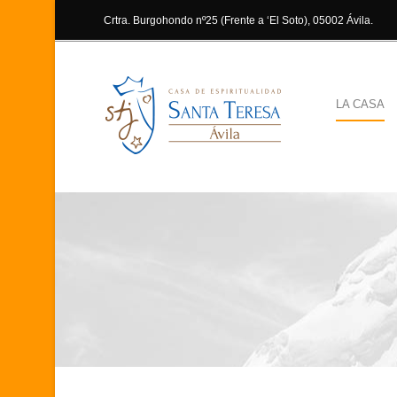
Crtra. Burgohondo nº25 (Frente a ‘El Soto), 05002 Ávila.
LA CASA